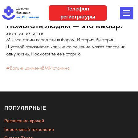
Телефон
Детская
больница
регистратуры
им. Истомнина
Помогать людям — это выбор!
2024-03-04 21:10
Мы все стоим перед эти выбором. История Виктории
Шутовой показывает, как чье-то решение может спасти ни
одну жизнь. Посмотрите ее историю.
#БольницаимениВМИстомина
ПОПУЛЯРНЫЕ
Расписание врачей
Бережливый технологии
Охрана Труда
ОТДЕЛЕНИЯ
Консультативно-диагностическое отделение
Лаборатория
Дневной стационар при поликлинике