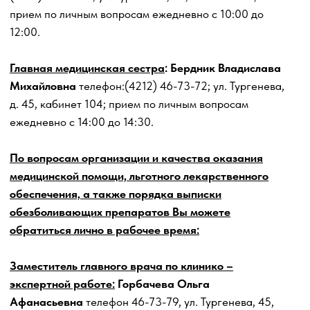
По вопросам организации и качества оказания
медицинской помощи, льготного лекарственного
обеспечения, а также порядка выписки
обезболивающих препаратов Вы можете
обратиться лично в рабочее время:
Заместитель главного врача по клинико –
экспертной работе:
Горбачева Ольга
Афанасьевна
телефон 46-73-79, ул. Тургенева, 45,
кабинет № 207.
Заведующий поликлиническим отделением №1:
Гуленок Анна Альбертовна
телефон 47-81-80, ул.
Тургенева, 45, кабинет № 202.
Заведующий отделением медицинской
профилактики
: Левченко Ирина Витальевна
телефон 46-73-76, ул. Тургенева, 45, кабинет № 210.