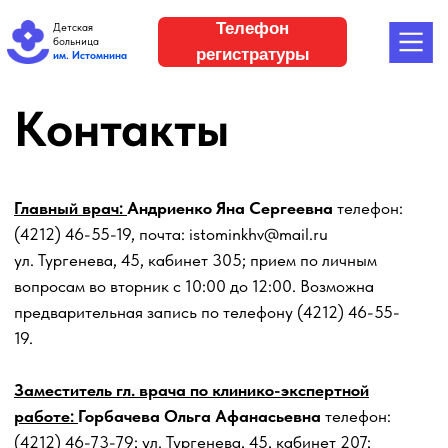
Телефон
Детская
больница
регистратуры
им. Истомнина
Контакты
Главный врач:
Андриенко Яна Сергеевна
телефон:
(4212) 46-55-19, почта: istominkhv@mail.ru
ул. Тургенева, 45, кабинет 305; прием по личным
вопросам во вторник с 10:00 до 12:00. Возможна
предварительная запись по телефону (4212) 46-55-
19.
Заместитель гл. врача по клинико-экспертной
работе:
Горбачева Ольга Афанасьевна
телефон:
(4212) 46-73-79; ул. Тургенева, 45, кабинет 207;
прием по личным вопросам ежедневно с 10:00 до
12:00.
Главная медицинская сестра
: Бердник Владислава
Михайловна
телефон:(4212) 46-73-72; ул. Тургенева,
д. 45, кабинет 104; прием по личным вопросам
ежедневно с 14:00 до 14:30.