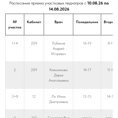
Расписание приема участковых педиатров с
10.08.26 по
14.08.2026
№
Кабинет
Врач
Понедельник
Вторник
участка
1+4
209
Лобанов
16-19
8-11
Андрей
Игоревич
2
209
Клемзикова
14-17
11-14
Дарья
Анатольевна
3+8
12
Ли Инна
12-15
14-17
Дмитриевна
4
215
Сурикова Яна
отпуск
отпуск