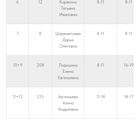
6
12
Корякина
8-11
8-11
Татьяна
Ивановна
7
8
Шереметьева
8-11
8-11
Дарья
Олеговна
10+9
208
Лидишина
8-11
16-19
Елена
Евгеньевна
11+12
215
Артемьева
11-14
14-17
Алина
Андреевна