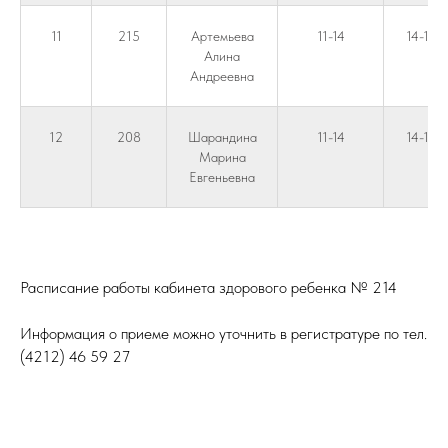
11
215
Артемьева
11-14
14-17
Алина
Андреевна
12
208
Шарандина
11-14
14-17
Марина
Евгеньевна
ПОПУЛЯРНЫЕ
Расписание врачей
Расписание работы кабинета здорового ребенка № 214
Бережливый технологии
Охрана Труда
Информация о приеме можно уточнить в регистратуре по тел.
ОТДЕЛЕНИЯ
(4212) 46 59 27
Консультативно-диагностическое отделение
Лаборатория
Дневной стационар при поликлинике