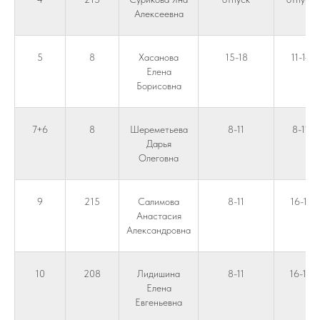
Алексеевна
5
8
Хасанова
15-18
11-14
Елена
Борисовна
7+6
8
Шереметьева
8-11
8-11
Дарья
Олеговна
9
215
Салимова
8-11
16-11
Анастасия
Александровна
10
208
Лидишина
8-11
16-19
Елена
Евгеньевна