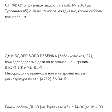
СПРАВКИ о прививках выдаются в каб. № 206 (ул.
ОБ УЧРЕЖДЕНИИ
Тургенева 45) с 14 до 16 часов, ежедневно, кроме субботы,
воскресенья
Лицензии
Вакансии
Нормативные Документы
Для Людей С Ограниченными Возможностями
О Наших Специалистах
ДНИ ЗДОРОВОГО РЕБЕНКА (Забайкальская, 22),
приходят здоровые дети на взвешивание и прививки:
Служба здоровья
ВТОРНИК и ЧЕТВЕРГ
Детская поликлиника
им. Истомнина 2023 г.
Информация о приемах и наличие врачей есть в
регистратуре по тел. (4212) 56 04 11
Режим работы ДШО (ул. Тургенева 45): с 14-00 до 16 – 00