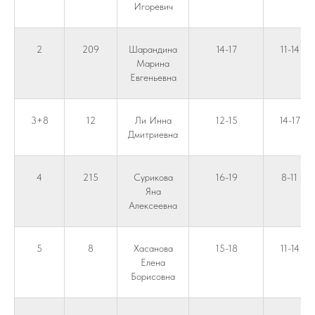
Игоревич
2
209
Шарандина
14-17
11-14
Марина
Евгеньевна
3+8
12
Ли Инна
12-15
14-17
Дмитриевна
4
215
Сурикова
16-19
8-11
Яна
Алексеевна
5
8
Хасанова
15-18
11-14
Елена
Борисовна