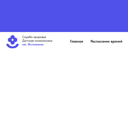
Служба здоровья
Детская поликлиника
Главная
Расписание врачей
Пацие
им. Истомнина