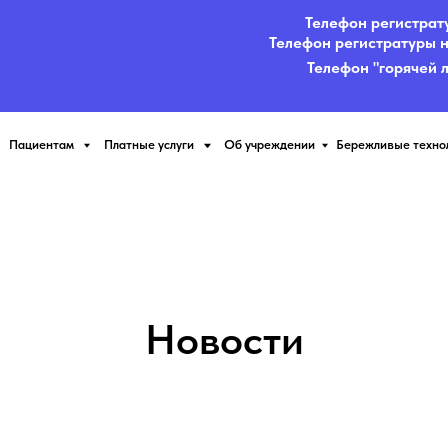
Телефон регистратуры на Тургене
Телефон регистратуры на Забайкальск
Телефон "горячей линии" поликл
нтам
Платные услуги
Об учреждении
Бережливые технологии
Контак
Новости