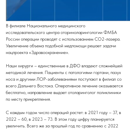
ПОПУЛЯРНЫЕ
Расписание врачей
Бережливый технологии
В филиале Национального медицинского
Охрана Труда
исследовательского центра оториноларингологии ФМБА
России операции проводят с использованием CO2-лазера.
ОТДЕЛЕНИЯ
Увеличение объема подобной медпомощи решает задачи
Консультативно-диагностическое отделение
нацпроекта «Здравоохранение».
Лаборатория
Дневной стационар при поликлинике
Наши хирурги – единственные в ДФО владеют сложнейшей
методикой лечения. Пациенты с патологиями гортани, пазух
ОБ УЧРЕЖДЕНИИ
носа и другими ЛОР-заболеваниями поступают в филиал со
всего Дальнего Востока. Оперативное лечение оказывается
Лицензии
бесплатно, направление выдает отоларинголог поликлиники
Вакансии
по месту прикрепления.
Нормативные Документы
Для Людей С Ограниченными Возможностями
О Наших Специалистах
С каждым годом число операций растет: в 2021 году – 37, в
2022 – 60, в 2023 – 73. В этом году цифру планируется
увеличить. Всего же за прошлый год по сравнению с 2022