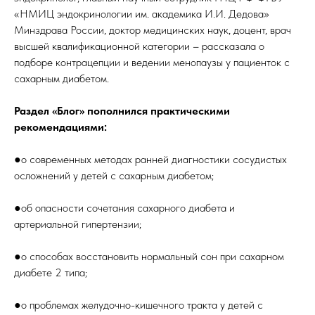
«НМИЦ эндокринологии им. академика И.И. Дедова»
Минздрава России, доктор медицинских наук, доцент, врач
высшей квалификационной категории – рассказала о
ОБ УЧРЕЖДЕНИИ
подборе контрацепции и ведении менопаузы у пациенток с
Лицензии
сахарным диабетом.
Вакансии
Нормативные Документы
Для Людей С Ограниченными Возможностями
Раздел «Блог» пополнился практическими
О Наших Специалистах
рекомендациями:
●о современных методах ранней диагностики сосудистых
осложнений у детей с сахарным диабетом;
Служба здоровья
Детская поликлиника
●об опасности сочетания сахарного диабета и
им. Истомнина 2023 г.
артериальной гипертензии;
●о способах восстановить нормальный сон при сахарном
диабете 2 типа;
●о проблемах желудочно-кишечного тракта у детей с