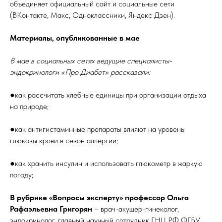
объединяет официальный сайт и социальные сети
(ВКонтакте, Макс, Одноклассники, Яндекс Дзен).
Материалы, опубликованные в мае
В мае в социальных сетях ведущие специалисты-
эндокринологи «Про Диабет» рассказали:
●как рассчитать хлебные единицы при организации отдыха
на природе;
●как антигистаминные препараты влияют на уровень
ПОПУЛЯРНЫЕ
глюкозы крови в сезон аллергии;
Расписание врачей
Бережливый технологии
●как хранить инсулин и использовать глюкометр в жаркую
Охрана Труда
погоду;
ОТДЕЛЕНИЯ
В рубрике «Вопросы эксперту» профессор Ольга
Консультативно-диагностическое отделение
Рафаэльевна Григорян
– врач-акушер-гинеколог,
Лаборатория
эндокринолог, главный научный сотрудник ГНЦ РФ ФГБУ
Дневной стационар при поликлинике