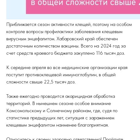
Приближается сезон активности клещей, поэтому на особом
контроле вопросы профилактики заболевания клещевым
вирусным энцефалитом. Хабаровский край обеспечен
достаточным количеством вакцины. Всего на 2024 год за
счет средств краевого бюджета закуплено 116 тысяч доз.
ПОПУЛЯРНЫЕ
К середине апреля во все медицинские организации края
Расписание врачей
поступит противоклещевой иммуноглобулин, в общей
Бережливый технологии
сложности свыше 22,5 тысяч доз.
Охрана Труда
Также ежегодно проводится акарицидная обработка
ОТДЕЛЕНИЯ
территорий. В нынешнем сезоне особое внимание
Консультативно-диагностическое отделение
Комсомольскому и Солнечному районам, где, судя по
Лаборатория
статистике предыдущих лет, ситуация с заражением
Дневной стационар при поликлинике
клещевым энцефалитом наименее благоприятная.
Относитесь к своему здоровью ответственно! Пройдите