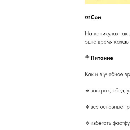
💤
Сон
На каникулах так 
одно время каждый
🥦
Питание
Как и в учебное в
🔹завтрак, обед, 
🔹все основные гр
🔹избегать фастфу