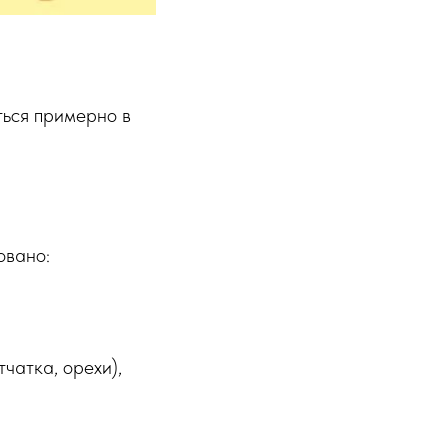
ться примерно в
овано:
чатка, орехи),