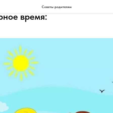
о советов по здоровью дете
Советы родителям
рное время: